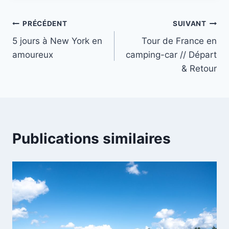
Navigation
PRÉCÉDENT
SUIVANT
5 jours à New York en
Tour de France en
de
amoureux
camping-car // Départ
l’article
& Retour
Publications similaires