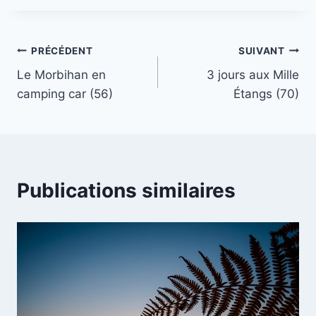
Navigation
PRÉCÉDENT
SUIVANT
Le Morbihan en
3 jours aux Mille
de
camping car (56)
Étangs (70)
l’article
Publications similaires