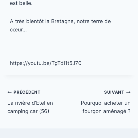
est belle.
A très bientôt la Bretagne, notre terre de
cœur…
https://youtu.be/TgTdl1t5J70
Navigation
PRÉCÉDENT
SUIVANT
La rivière d’Etel en
Pourquoi acheter un
de
camping car (56)
fourgon aménagé ?
l’article