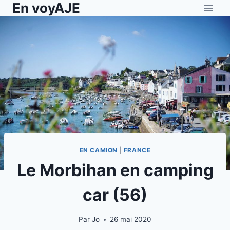
En voyAJE
Aller
au
contenu
EN CAMION
|
FRANCE
Le Morbihan en camping
car (56)
Par
Jo
26 mai 2020