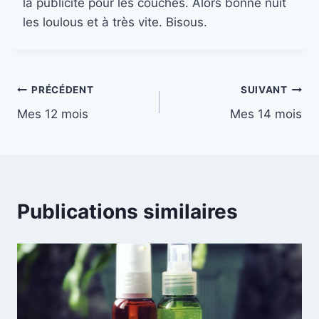
la publicité pour les couches. Alors bonne nuit
les loulous et à très vite. Bisous.
Navigation
PRÉCÉDENT
SUIVANT
Mes 12 mois
Mes 14 mois
de
l’article
Publications similaires