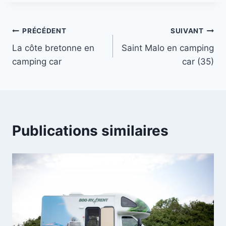
Navigation
PRÉCÉDENT
SUIVANT
La côte bretonne en
Saint Malo en camping
de
camping car
car (35)
l’article
Publications similaires