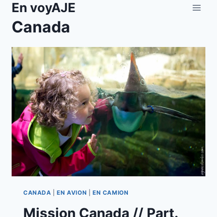
En voyAJE
Aller
au
Canada
contenu
CANADA
|
EN AVION
|
EN CAMION
Mission Canada // Part.