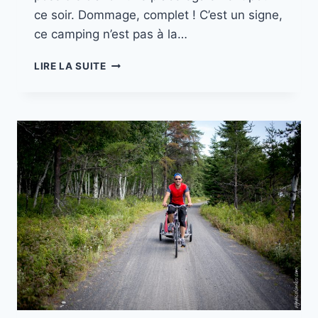
ce soir. Dommage, complet ! C’est un signe,
ce camping n’est pas à la…
MISSION
LIRE LA SUITE
CANADA
//
PART.
7
TADOUSSAC
–
BON
DESIR