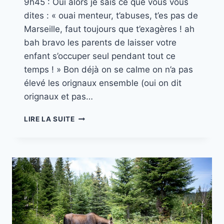
9h45 : Oui alors je sais ce que vous vous
dites : « ouai menteur, t’abuses, t’es pas de
Marseille, faut toujours que t’exagères ! ah
bah bravo les parents de laisser votre
enfant s’occuper seul pendant tout ce
temps ! » Bon déjà on se calme on n’a pas
élevé les orignaux ensemble (oui on dit
orignaux et pas…
MISSION
LIRE LA SUITE
CANADA
//
PART.
13
MONT
SAINT
JEAN
–
PERCE