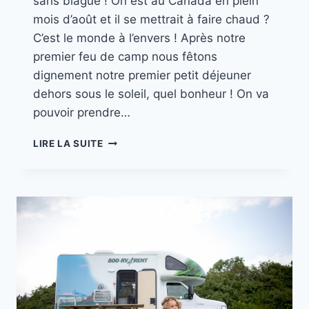
sans blague ! On est au Canada en plein
mois d’août et il se mettrait à faire chaud ?
C’est le monde à l’envers ! Après notre
premier feu de camp nous fêtons
dignement notre premier petit déjeuner
dehors sous le soleil, quel bonheur ! On va
pouvoir prendre…
MISSION
LIRE LA SUITE
CANADA
//
PART.
8
BALEINES
A
BON
DESIR