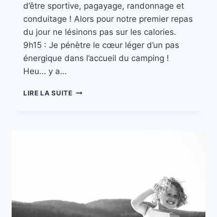
d’être sportive, pagayage, randonnage et
conduitage ! Alors pour notre premier repas
du jour ne lésinons pas sur les calories.
9h15 : Je pénètre le cœur léger d’un pas
énergique dans l’accueil du camping !
Heu… y a…
MISSION
LIRE LA SUITE
CANADA
//
PART.
12
GASPESIE
–
MONT
SAINT
JEAN