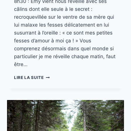
8h30 : Emy vient nous réveillé avec ses
câlins dont elle seule à le secret :
recroquevillée sur le ventre de sa mère qui
lui malaxe les fesses délicatement en lui
susurrant à l’oreille : « ce sont mes petites
fesses d’amour à moi ça ! » Vous
comprenez désormais dans quel monde si
particulier je me réveille chaque matin, faut
être…
MISSION
LIRE LA SUITE
CANADA
//
PART.
18
QUEBEC
SOUS
LA
PLUIE