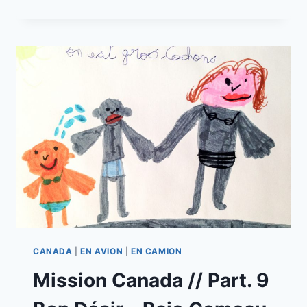
CANADA
//
PART.
10
BAIE
COMEAU
–
MATANE
CANADA
|
EN AVION
|
EN CAMION
Mission Canada // Part. 9