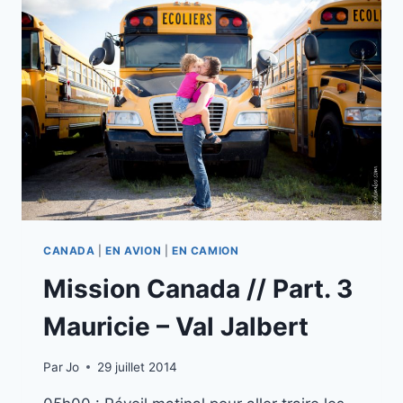
VAL
JALBERT
–
SAINT
FELICIEN
CANADA
|
EN AVION
|
EN CAMION
Mission Canada // Part. 3
Mauricie – Val Jalbert
Par
Jo
29 juillet 2014