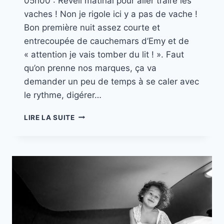
05h00 : Réveil matinal pour aller traire les
vaches ! Non je rigole ici y a pas de vache !
Bon première nuit assez courte et
entrecoupée de cauchemars d’Emy et de
« attention je vais tomber du lit ! ». Faut
qu’on prenne nos marques, ça va
demander un peu de temps à se caler avec
le rythme, digérer…
MISSION
LIRE LA SUITE
CANADA
//
PART.
3
MAURICIE
–
VAL
JALBERT