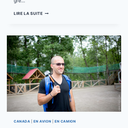
gré…
MISSION
LIRE LA SUITE
CANADA
//
PART.
6
POINTE
TAILLON
–
TADOUSSAC
CANADA
|
EN AVION
|
EN CAMION