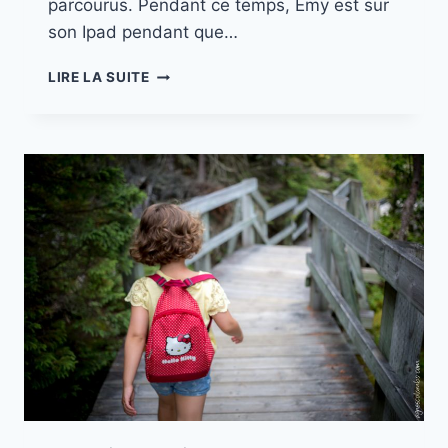
parcourus. Pendant ce temps, Emy est sur
son Ipad pendant que…
MISSION
LIRE LA SUITE
CANADA
//
PART.
11
MATANE
–
GASPESIE