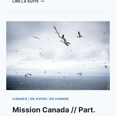
LIRE LA SUITE
CANADA
//
PART.
15
PERCE
–
BONAVENTURE
CANADA
|
EN AVION
|
EN CAMION
Mission Canada // Part.