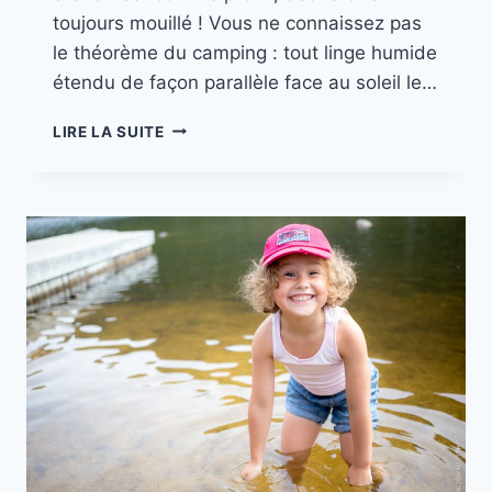
toujours mouillé ! Vous ne connaissez pas
le théorème du camping : tout linge humide
étendu de façon parallèle face au soleil le…
MISSION
LIRE LA SUITE
CANADA
//
PART.
16
BONAVENTURE
–
RIVIÈRE
AUX
LOUPS