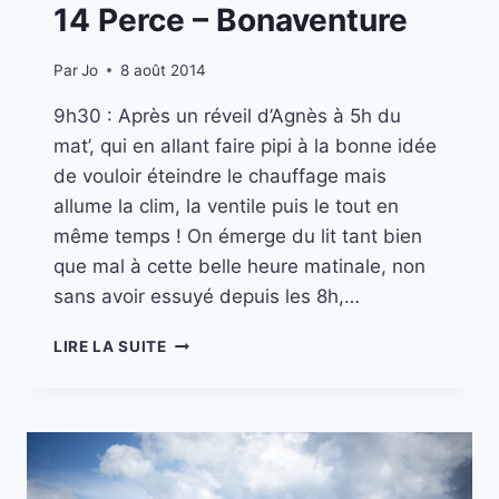
14 Perce – Bonaventure
Par
Jo
8 août 2014
9h30 : Après un réveil d’Agnès à 5h du
mat’, qui en allant faire pipi à la bonne idée
de vouloir éteindre le chauffage mais
allume la clim, la ventile puis le tout en
même temps ! On émerge du lit tant bien
que mal à cette belle heure matinale, non
sans avoir essuyé depuis les 8h,…
MISSION
LIRE LA SUITE
CANADA
//
PART.
14
PERCE
–