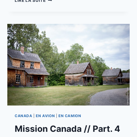
LIRE LA SUITE
CANADA
//
PART.5
SAINT
FELICIEN
–
POINTE
TAILLON
CANADA
|
EN AVION
|
EN CAMION
Mission Canada // Part. 4